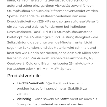
fließt, kann ohne Stabilitätsverlust aufgebracht und
aufgrund seiner einzigartigen Viskosität sowohl für den
Stumpfaufbau als auch als Stiftzement verwendet werden.
Speziell behandelte Glasfasern verleihen ihm eine
Druckfestigkeit von 329 MPa und sorgen auf diese Weise für
ein starkes und stabiles Fundament bei indirekten
Restaurationen. Das Build-It FR-Stumpfaufbaumaterial
bietet optimale Vielseitigkeit und Leistungsfähigkeit – die
Selbsthärtung dauert nur wenige Minuten, unter Licht
sogar nur Sekunden, und das Material wird sehr hart und
lässt sich wie Dentin bearbeiten, ohne dass sich Rillen oder
Kerben bilden. Zur Auswahl stehen die Farbtöne A2, A3,
Opak-weiß, Gold und Blau in entweder 25-ml-Auto-Mix
Kartuschen oder 4-ml-Mini-Mix™-Spritzen.
Produktvorteile
Leichte Verarbeitung
– fließt und lässt sich
problemlos aufbringen, ohne an Stabilität zu
verlieren
Vielseitig
– kann sowohl als Stiftzement als auch als
Stumpfaufbaumaterial verwendet werden