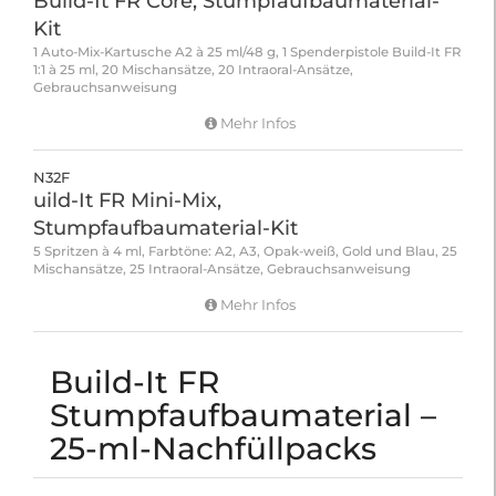
Build-It FR Core, Stumpfaufbaumaterial-
Kit
1 Auto-Mix-Kartusche A2 à 25 ml/48 g, 1 Spenderpistole Build-It FR
1:1 à 25 ml, 20 Mischansätze, 20 Intraoral-Ansätze,
Gebrauchsanweisung
Mehr Infos
N32F
uild-It FR Mini-Mix,
Stumpfaufbaumaterial-Kit
5 Spritzen à 4 ml, Farbtöne: A2, A3, Opak-weiß, Gold und Blau, 25
Mischansätze, 25 Intraoral-Ansätze, Gebrauchsanweisung
Mehr Infos
Build-It FR
Stumpfaufbaumaterial –
25-ml-Nachfüllpacks