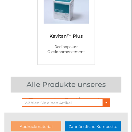
Kavitan™ Plus
Radioopaker
Glasionomerzement
Alle Produkte unseres
Zemente-Sortiments
Wählen Sie einen Artikel
Abdruckmaterial
Zahnärztliche Komposite