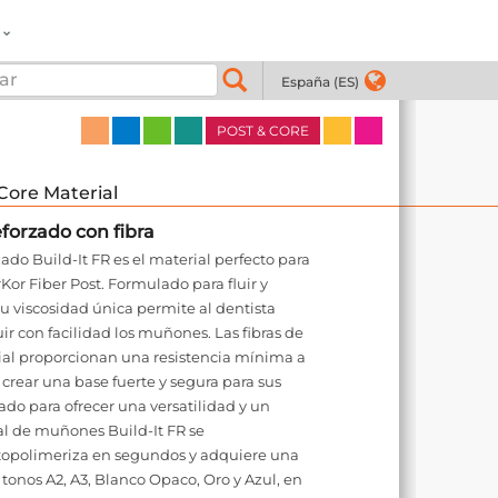
España (ES)
POST & CORE
Core Material
forzado con fibra
do Build-It FR es el material perfecto para
rKor Fiber Post. Formulado para fluir y
u viscosidad única permite al dentista
uir con facilidad los muñones. Las fibras de
ial proporcionan una resistencia mínima a
crear una base fuerte y segura para sus
ado para ofrecer una versatilidad y un
al de muñones Build-It FR se
topolimeriza en segundos y adquiere una
s tonos A2, A3, Blanco Opaco, Oro y Azul, en