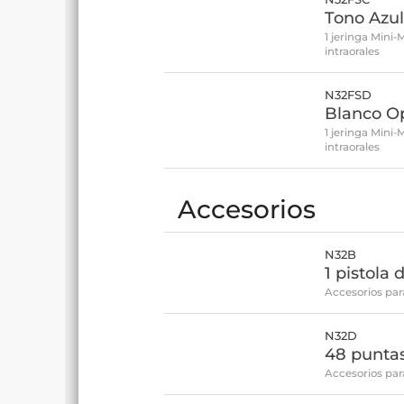
Tono Azu
1 jeringa Mini-
intraorales
N32FSD
Blanco O
1 jeringa Mini-
intraorales
Accesorios
N32B
1 pistola 
Accesorios par
N32D
48 puntas
Accesorios par