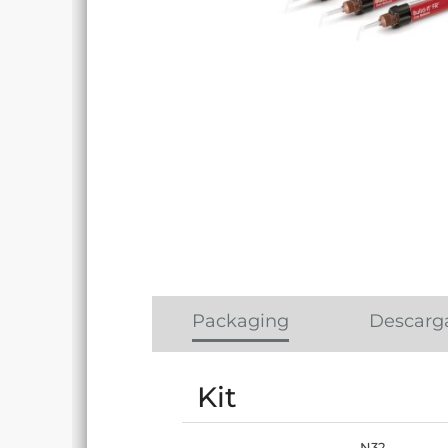
Packaging
Descarg
Kit
N32