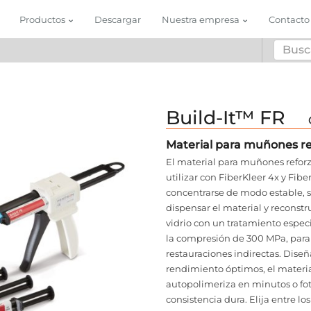
Productos
Descargar
Nuestra empresa
Contacto
Build-It™ FR
Material para muñones re
El material para muñones reforza
utilizar con FiberKleer 4x y Fibe
concentrarse de modo estable, s
dispensar el material y reconstr
vidrio con un tratamiento espec
la compresión de 300 MPa, para 
restauraciones indirectas. Diseñ
rendimiento óptimos, el materi
autopolimeriza en minutos o fo
consistencia dura. Elija entre lo