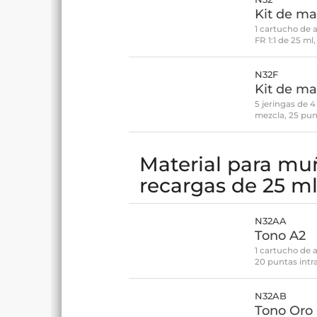
Kit de ma
1 cartucho de a
FR 1:1 de 25 ml
N32F
Kit de ma
5 jeringas de 
mezcla, 25 pun
Material para mun
recargas de 25 m
N32AA
Tono A2
1 cartucho de 
20 puntas intr
N32AB
Tono Oro