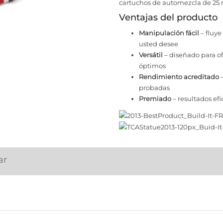
cartuchos de automezcla de 25 m
Ventajas del producto
Manipulación fácil
– fluye
usted desee
Versátil
– diseñado para of
óptimos
Rendimiento acreditado
–
probadas
Premiado
– resultados ef
ar