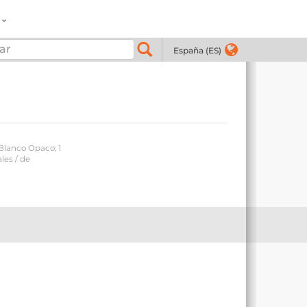
España (ES)
 Blanco Opaco; 1
les / de