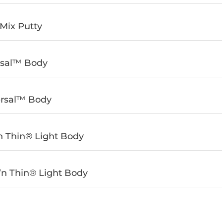
-Mix Putty
rsal™️ Body
ersal™️ Body
’n Thin® Light Body
k’n Thin® Light Body