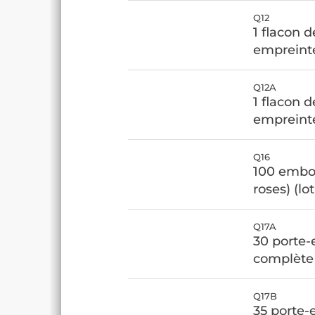
Q12
1 flacon d
empreint
Q12A
1 flacon d
empreinte
Q16
100 embou
roses) (lo
Q17A
30 porte-
complète 
Q17B
35 porte-e