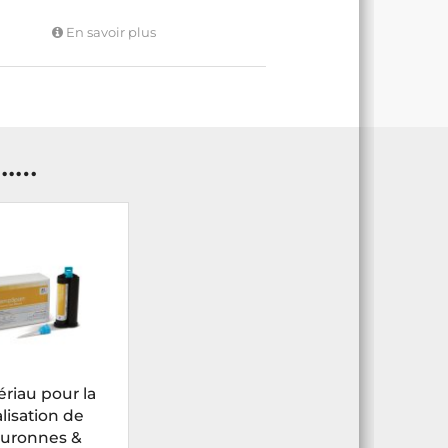
En savoir plus
..…
́riau pour la
alisation de
uronnes &