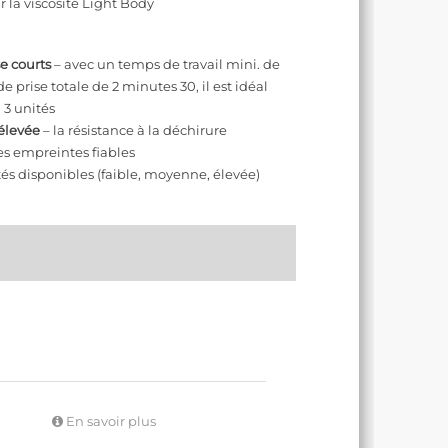
 la viscosité Light Body
se courts
– avec un temps de travail mini. de
prise totale de 2 minutes 30, il est idéal
 3 unités
élevée
– la résistance à la déchirure
es empreintes fiables
tés disponibles (faible, moyenne, élevée)
En savoir plus