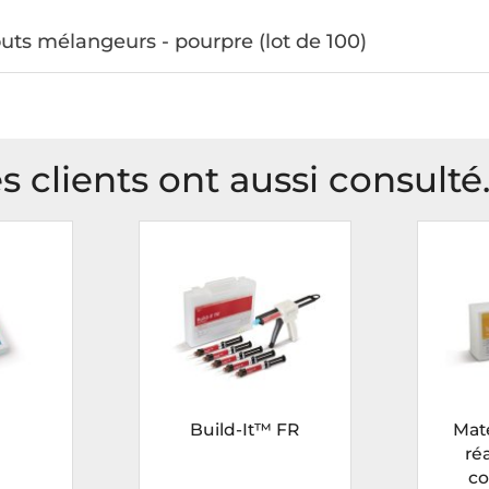
ts mélangeurs - pourpre (lot de 100)
s clients ont aussi consulté.
Build-It™ FR
Mate
ré
co