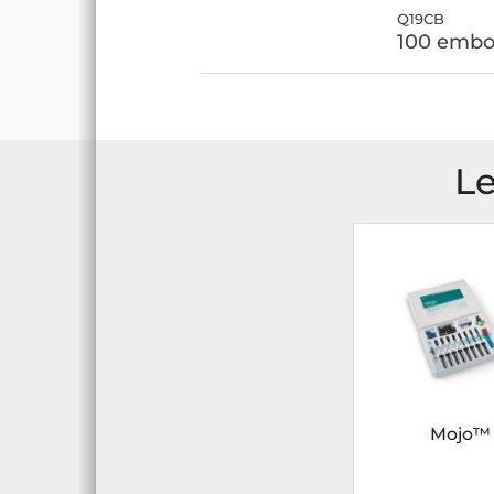
Q19CB
100 embou
Le
Mojo™