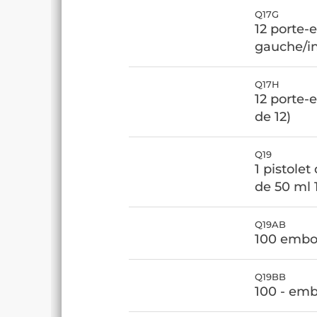
Q17G
12 porte-
gauche/inf
Q17H
12 porte-e
de 12)
Q19
1 pistolet
de 50 ml 1
Q19AB
100 embou
Q19BB
100 - emb