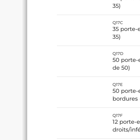
35)
Q17C
35 porte-
35)
Q17D
50 porte-e
de 50)
Q17E
50 porte-
bordures 
Q17F
12 porte-
droits/inf