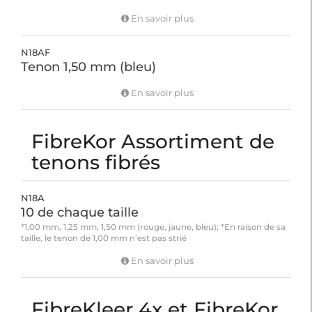
En savoir plus
N18AF
Tenon 1,50 mm (bleu)
En savoir plus
FibreKor Assortiment de
tenons fibrés
N18A
10 de chaque taille
*1,00 mm, 1,25 mm, 1,50 mm (rouge, jaune, bleu); *En raison de sa
taille, le tenon de 1,00 mm n’est pas strié
En savoir plus
FibreKleer 4x et FibreKor