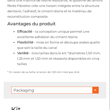
dans une matrice de résine résistante, le système de tenons
fibrés FibreKor crée une liaison intégrée entre la structure
dentaire, l’adhésif, le ciment résine et le matériau de
reconstitution composite.
Avantages du produit
Efficacité
– la conception unique permet une
excellente adhésion du ciment résine
Flexibilité
– mise en forme et découpe aisées quelle
que soit la taille du canal
Variété
– trois tailles dans le kit: *diamètres 1,00 mm,
1,25 mm et 1,50 mm et réassorts disponibles en cinq
tailles
* En raison de sa taille, le tenon de 1,00 mm n’est pas strié
Packaging
Kit