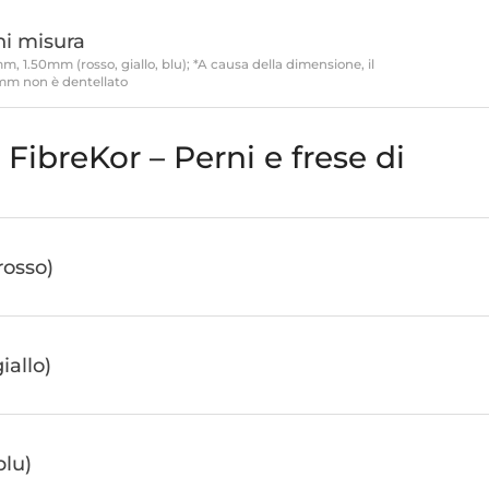
ni misura
, 1.50mm (rosso, giallo, blu); *A causa della dimensione, il
mm non è dentellato
FibreKor – Perni e frese di
rosso)
iallo)
blu)