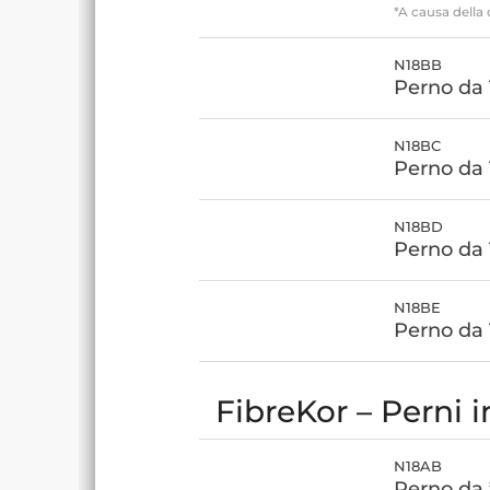
*A causa della 
N18BB
Perno da 
N18BC
Perno da 
N18BD
Perno da 
N18BE
Perno da
FibreKor – Perni i
N18AB
Perno da 