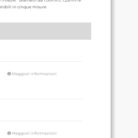
tre misure: *diametri da 1.00mm, 1.25mm e
nibili in cinque misure
Maggiori informazioni
Maggiori informazioni