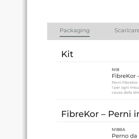
Packaging
Scaricar
Kit
N18
FibreKor –
Perni FibreKor
1 per ogni misu
causa della dim
FibreKor – Perni i
N18BA
Perno da 