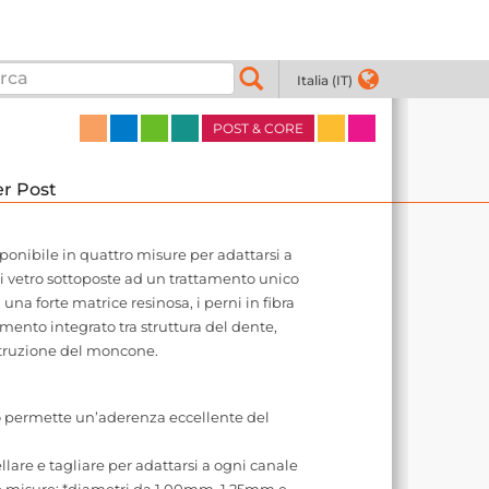
Italia (IT)
POST & CORE
er Post
sponibile in quattro misure per adattarsi a
 di vetro sottoposte ad un trattamento unico
na forte matrice resinosa, i perni in fibra
ento integrato tra struttura del dente,
struzione del moncone.
 permette un’aderenza eccellente del
lare e tagliare per adattarsi a ogni canale