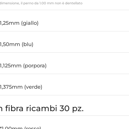
dimensione, il perno da 1.00 mm non è dentellato
1,25mm (giallo)
1,50mm (blu)
1,125mm (porpora)
 1,375mm (verde)
n fibra ricambi 30 pz.
*1.00mm (rosso)