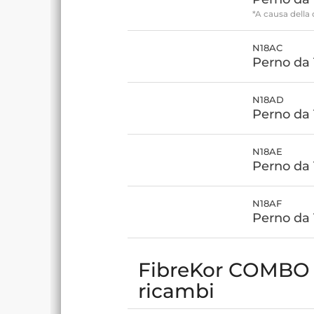
*A causa della 
N18AC
Perno da 
N18AD
Perno da 
N18AE
Perno da
N18AF
Perno da 
FibreKor COMBO P
ricambi