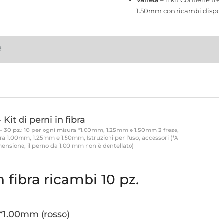
Varietà
– il kit Contiene 
1.50mm con ricambi dispo
e
 Kit di perni in fibra
 – 30 pz.: 10 per ogni misura *1.00mm, 1.25mm e 1.50mm 3 frese,
ra 1.00mm, 1.25mm e 1.50mm, Istruzioni per l'uso, accessori (*A
ensione, il perno da 1.00 mm non è dentellato)
n fibra ricambi 10 pz.
*1.00mm (rosso)