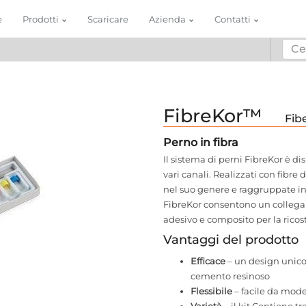
e
Prodotti
Scaricare
Azienda
Contatti
FibreKor™
Fib
Perno in fibra
Il sistema di perni FibreKor è di
vari canali. Realizzati con fibre
nel suo genere e raggruppate in u
FibreKor consentono un collegam
adesivo e composito per la rico
Vantaggi del prodotto
Efficace
– un design unico
cemento resinoso
Flessibile
– facile da model