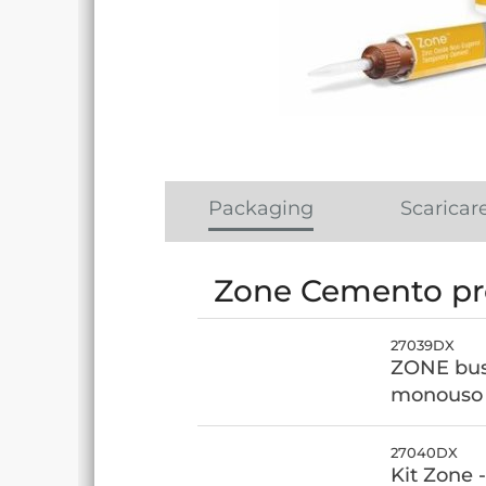
Packaging
Scaricar
Zone Cemento pro
27039DX
ZONE bust
monouso
27040DX
Kit Zone -