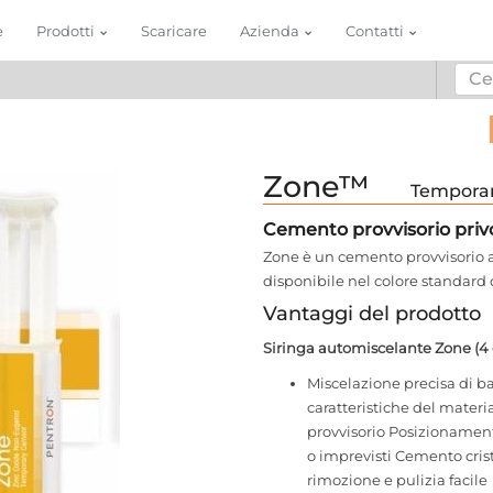
e
Prodotti
Scaricare
Azienda
Contatti
Zone™
Tempora
Cemento provvisorio priv
Zone è un cemento provvisorio al
disponibile nel colore standard 
Vantaggi del prodotto
Siringa automiscelante Zone (4 
Miscelazione precisa di b
caratteristiche del materi
provvisorio Posizionamen
o imprevisti Cemento cris
rimozione e pulizia facile