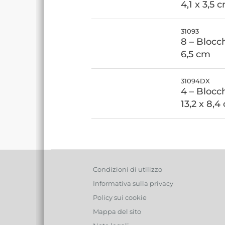
4,1 x 3,5 
31093
8 – Blocch
6,5 cm
31094DX
4 – Blocc
13,2 x 8,4
Condizioni di utilizzo
Informativa sulla privacy
Policy sui cookie
Mappa del sito