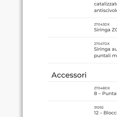
catalizzat
antiscivol
27043DX
Siringa ZO
27047DX
Siringa a
puntali m
Accessori
27048DX
8 – Puntal
31092
12 – Blocc