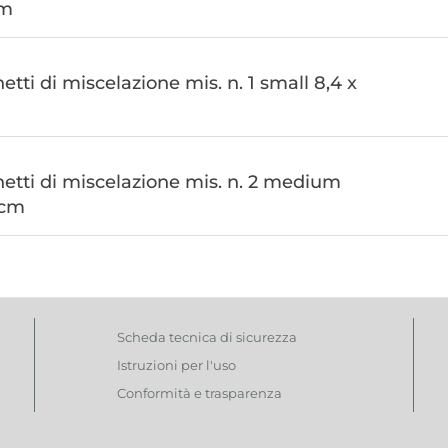
cm
etti di miscelazione mis. n. 1 small 8,4 x
hetti di miscelazione mis. n. 2 medium
 cm
Scheda tecnica di sicurezza
Istruzioni per l'uso
Conformità e trasparenza