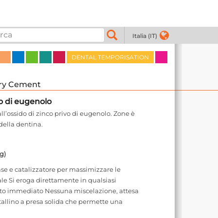
Italia (IT)
DENTAL TEMPORISATION
ry Cement
o di eugenolo
l’ossido di zinco privo di eugenolo. Zone è
della dentina.
g)
ase e catalizzatore per massimizzare le
ale Si eroga direttamente in qualsiasi
to immediato Nessuna miscelazione, attesa
tallino a presa solida che permette una