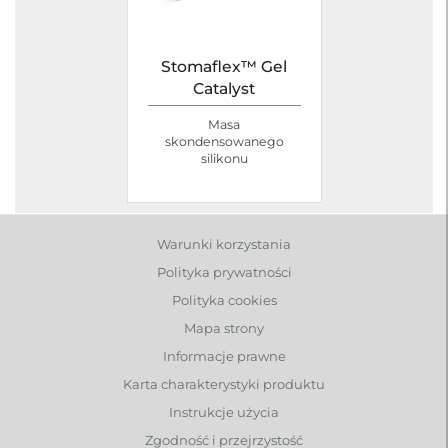
Stomaflex™ Gel
Catalyst
Masa
skondensowanego
silikonu
Warunki korzystania
Polityka prywatności
Polityka cookies
Mapa strony
Informacje prawne
Karta charakterystyki produktu
Instrukcje użycia
Zgodność i przejrzystość