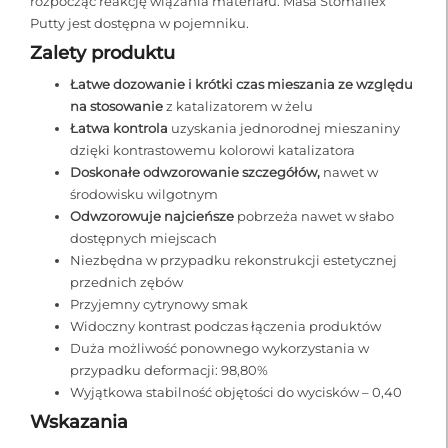
rozpocząć reakcję wiązania materiału. Masa Stomaflex
Putty jest dostępna w pojemniku.
Zalety produktu
Łatwe dozowanie i krótki czas mieszania ze względu
na stosowanie
z katalizatorem w żelu
Łatwa kontrola
uzyskania jednorodnej mieszaniny
dzięki kontrastowemu kolorowi katalizatora
Doskonałe odwzorowanie szczegółów,
nawet w
środowisku wilgotnym
Odwzorowuje najcieńsze
pobrzeża nawet w słabo
dostępnych miejscach
Niezbędna w przypadku rekonstrukcji estetycznej
przednich zębów
Przyjemny cytrynowy smak
Widoczny kontrast podczas łączenia produktów
Duża możliwość ponownego wykorzystania w
przypadku deformacji: 98,80%
Wyjątkowa stabilność objętości do wycisków – 0,40
Wskazania