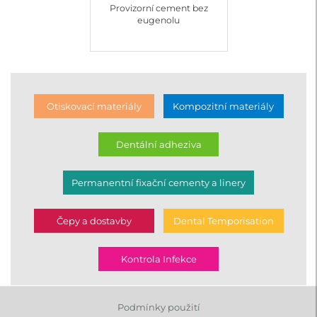
Provizorní cement bez
eugenolu
Otiskovací materiály
Kompozitní materiály
Dentální adheziva
Permanentní fixační cementy a linery
Čepy a dostavby
Dental Temporisation
Kontrola Infekce
Podmínky použití