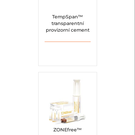
TempSpan™
transparentní
provizorní cement
ZONEfree™