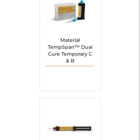
Materiál
TempSpan™ Dual
Cure Temporary C
& B