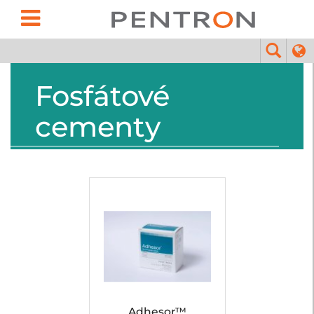
Fosfátové
cementy
Adhesor™