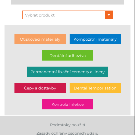
Vybrat produkt
Otiskovací materiály
Kompozitní materiály
Dentální adheziva
Permanentní fixační cementy a linery
Čepy a dostavby
Dental Temporisation
Kontrola Infekce
Podmínky použití
Zásady ochrany osobních údajů