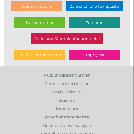
Abdruckmaterial
Zahnärztliche Komposite
Haftvermittler
Zemente
Stifte und Stumpfaufbaumaterial
Dental Temporisation
Prophylaxe
Nutzungsbedingungen
Datenschutzrichtlinien
Cookie-Richtlinie
Sitemap
Impressum
Sicherheitsdatenblätter
Gebrauchsanweisungen
Compliance & Transparenz