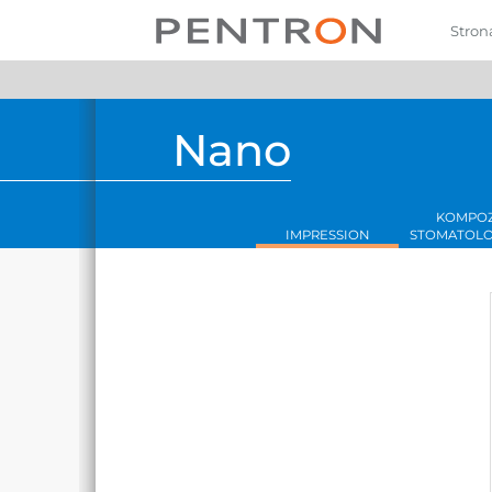
Przejdź
do
Stron
treści
Nano
KOMPOZ
IMPRESSION
STOMATOLO