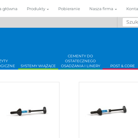
a główna
Produkty
Pobieranie
Nasza firma
Konta
CEMENTY DO
YTY
OSTATECZNEGO
GICZNE
SYSTEMY WIĄŻĄCE
OSADZANIA I LINERY
POST & CORE