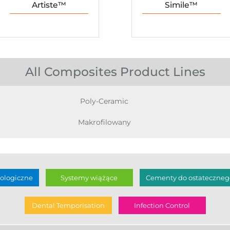
Artiste™
Simile™
All Composites Product Lines
Poly-Ceramic
Makrofilowany
ologiczne
Systemy wiążące
Cementy do ostatecznego
Dental Temporisation
Infection Control