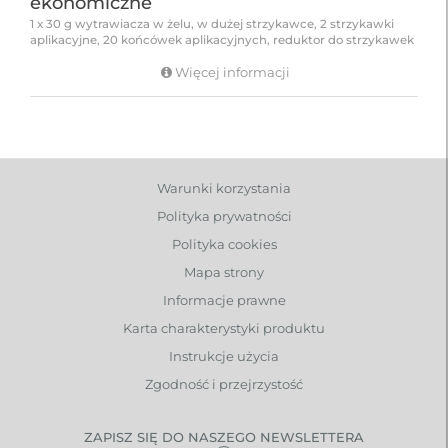
ekonomiczne
1 x 30 g wytrawiacza w żelu, w dużej strzykawce, 2 strzykawki
aplikacyjne, 20 końcówek aplikacyjnych, reduktor do strzykawek
Więcej informacji
Warunki korzystania
Polityka prywatności
Polityka cookies
Mapa strony
Informacje prawne
Karta charakterystyki produktu
Instrukcje użycia
Zgodność i przejrzystość
ZAPISZ SIĘ DO NASZEGO NEWSLETTERA