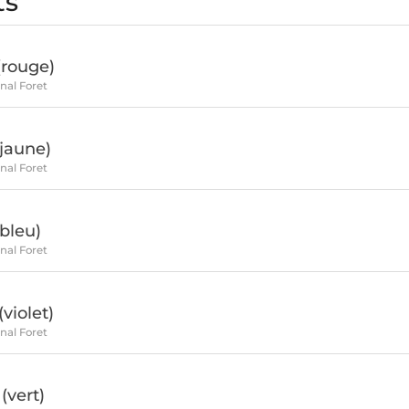
ts
(rouge)
inal Foret
jaune)
inal Foret
bleu)
inal Foret
violet)
inal Foret
(vert)