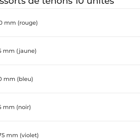
ssorts de tenons 10 unités
00 mm (rouge)
e
25 mm (jaune)
e
0 mm (bleu)
e
5 mm (noir)
e
75 mm (violet)