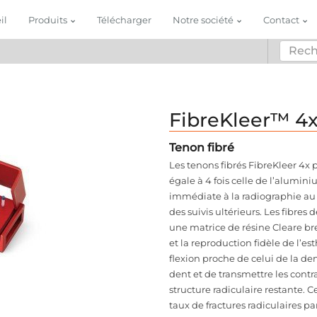
il
Produits
Télécharger
Notre société
Contact
FibreKleer™ 4
Tenon fibré
Les tenons fibrés FibreKleer 4x
égale à 4 fois celle de l’alumin
immédiate à la radiographie au
des suivis ultérieurs. Les fibres
une matrice de résine Cleare bre
et la reproduction fidèle de l’e
flexion proche de celui de la de
dent et de transmettre les cont
structure radiculaire restante.
taux de fractures radiculaires p