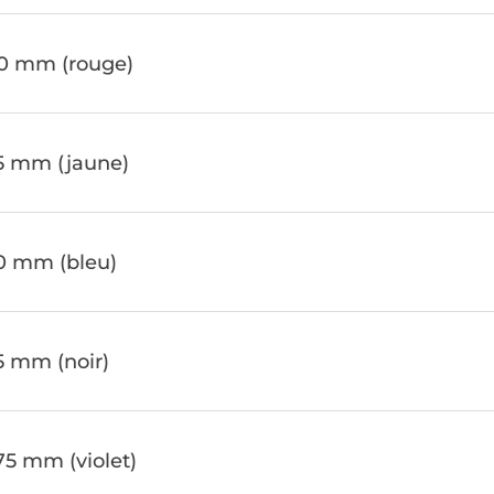
00 mm (rouge)
e
25 mm (jaune)
e
0 mm (bleu)
e
5 mm (noir)
e
75 mm (violet)
e