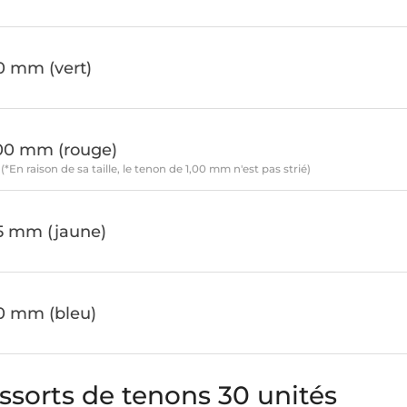
e
0 mm (vert)
e
,00 mm (rouge)
(*En raison de sa taille, le tenon de 1,00 mm n'est pas strié)
25 mm (jaune)
0 mm (bleu)
ssorts de tenons 30 unités